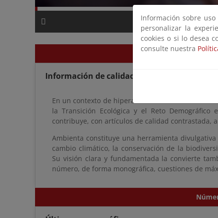
Información sobre uso d
00:00 / 00:4
personalizar la experi
cookies o si lo desea c
consulte nuestra
Políti
¿Qué persigue
Información de calidad y rigor científico
En un contexto de hiperabundancia de información,
la Transición Ecológica y el Reto Demográfico e
contribuye, con artículos de calidad contrastada, 
Ambienta constituye una herramienta divulgativa 
cambio climático, la conservación de la biodiversi
Su visión clara y fundamentada la convierte tam
número, de forma monográfica, cuestiones de máxi
Númer