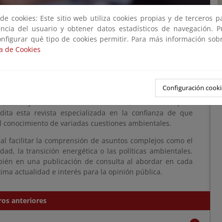
e cookies: Este sitio web utiliza cookies propias y de terceros 
4
encia del usuario y obtener datos estadísticos de navegación. 
onfigurar qué tipo de cookies permitir. Para más información sobr
ca de Cookies
 la revista Ambienta?
Configuración cooki
 datos y fuentes de fiabilidad dudosa, el Ministerio para
dita esta revista especializada en la confianza de que
al conocimiento de variadas cuestiones ambientales.
al facilitar la comprensión de asuntos complejos como el
dad, la transición energética o las políticas ambientales.
bién en una publicación de consulta al abordar en cada
ma actualidad e interés para la opinión pública.
os anteriores