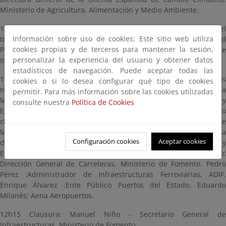
Ministerio de Agricultura, Alimentación y Medio Ambiente.
10h20 Iniciativas recientes fuera de España sobre adaptación del
Información sobre uso de cookies: Este sitio web utiliza
transporte al cambio climático Angel Aparicio. Universidad
cookies propias y de terceros para mantener la sesión,
Politécnica de Madrid.
European Topic Centre on Climate Change
personalizar la experiencia del usuario y obtener datos
Impacts, Vulnerability and Adaptation
(EEA’s ETC/CCA).
estadísticos de navegación. Puede aceptar todas las
10h45 Conclusiones del Grupo de Trabajo para el análisis de las
cookies o si lo desea configurar qué tipo de cookies
necesidades de adaptación de la red troncal española
permitir. Para más información sobre las cookies utilizadas
Metodología adoptada: Alberto Compte. Centro de Estudios y
consulte nuestra
Política de Cookies
Experimentación de Obras Públicas, CEDEX. Previsiones de cambio
climático consideradas: Mª Jesús Casado. Agencia Estatal de
Meteorología, AEMET. Principales impactos esperados y propuesta
Configuración cookies
Aceptar cookies
de medidas de adaptación: Alberto Compte. Centro de Estudios y
Experimentación de Obras Públicas, CEDEX. Fuencisla Sancho:
Dirección General de Carreteras, Ministerio de Fomento. Pedro
Pérez :Administrador de Infraestructuras Ferroviarias, ADIF.
Enrique Álvarez :Ente Público Puertos del Estado. Eduardo
Milanés: Aena Aeropuertos.
12h15 Clausura: Manuel Niño - Secretario General de
Infraestructuras. Ministerio de Fomento