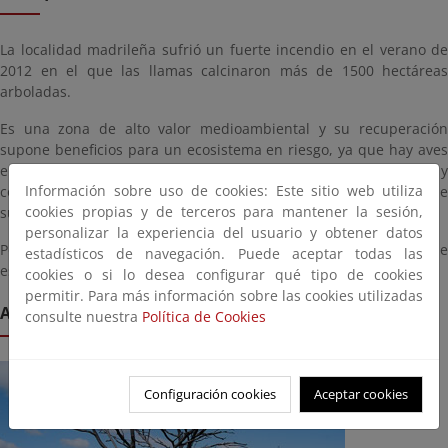
La localidad madrileña sufrió un fuerte incendio en el verano de
2012 en el que las llamas calcinaron más de 1500 hectáreas
arboladas.
Es una zona de alto valor medioambiental y su recuperación
supone beneficios para un ecosistema en riesgo, ya que hay aves
en peligro de extinción. Además, existe un alto nivel de interés y
Información sobre uso de cookies: Este sitio web utiliza
compromiso del ayuntamiento por recuperar la zona, lo que
cookies propias y de terceros para mantener la sesión,
supone una garantía de que el bosque prospere.
personalizar la experiencia del usuario y obtener datos
Por otra parte, y con el objetivo de vigilar su evolución, el bosque
estadísticos de navegación. Puede aceptar todas las
está cerca de la sede de SM, ubicada en Boadilla del Monte.
cookies o si lo desea configurar qué tipo de cookies
permitir. Para más información sobre las cookies utilizadas
Ardilla Connecting Life
consulte nuestra
Política de Cookies
Configuración cookies
Aceptar cookies