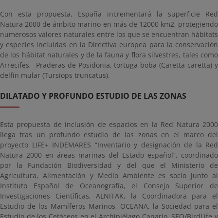
Con esta propuesta, España incrementará la superficie Red
Natura 2000 de ámbito marino en más de 12000 km
2
, protegiend
numerosos valores naturales entre los que se encuentran hábitats
y especies incluidas en la Directiva europea para la conservación
de los hábitat naturales y de la fauna y flora silvestres, tales como
Arrecifes, Praderas de Posidonia, tortuga boba (
Caretta caretta
) 
delfín mular (
Tursiops truncatus
).
DILATADO Y PROFUNDO ESTUDIO DE LAS ZONAS
Esta propuesta de inclusión de espacios en la Red Natura 2000
llega tras un profundo estudio de las zonas en el marco del
proyecto LIFE+ INDEMARES “Inventario y designación de la Red
Natura 2000 en áreas marinas del Estado español”, coordinado
por la Fundación Biodiversidad y del que el Ministerio de
Agricultura, Alimentación y Medio Ambiente es socio junto al
Instituto Español de Oceanografía, el Consejo Superior de
Investigaciones Científicas, ALNITAK, la Coordinadora para el
Estudio de los Mamíferos Marinos, OCEANA, la Sociedad para el
Estudio de los Cetáceos en el Archipiélago Canario, SEO/BirdLife y