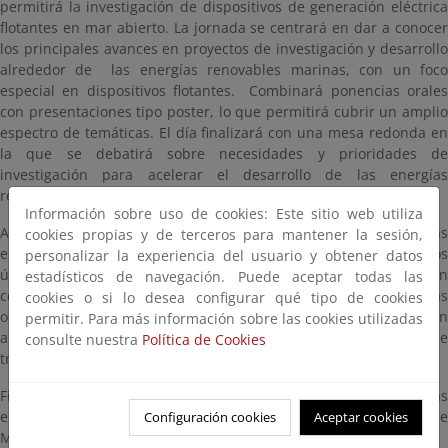
permitirá la investigación de dispositivos de generación eléctrica
flotantes en mar abierto. La jornada se centrará en dar a conocer
los principales avances en proyectos de investigación y desarrollo
alrededor de las energías renovables marinas, con un foco
especial en dispositivos flotantes. Combinará ponencias orales
con presentaciones tipo poster, lo que permitirá cubrir un amplio
espectro de temáticas. El día finalizará con una mesa redonda en
la que se debatirá sobre necesidades y prioridades de
investigación para acelerar el desarrollo de las energías
renovables marinas.
Información sobre uso de cookies: Este sitio web utiliza
Acercándonos al final de la semana, el congreso se centrará en las
cookies propias y de terceros para mantener la sesión,
energías oceánicas con una primera sesión para dar a conocer los
personalizar la experiencia del usuario y obtener datos
últimos avances en turbinas de corrientes marinas y otra sesión
estadísticos de navegación. Puede aceptar todas las
centrada en dispositivos de aprovechamiento de la energía de las
cookies o si lo desea configurar qué tipo de cookies
olas. Tras estas dos sesiones técnicas, el debate se centrará en
permitir. Para más información sobre las cookies utilizadas
abordar aspectos tecnológicos, de reducción de costes y de
consulte nuestra
Política de Cookies
tramitación de permisos.
Finalmente la semana termina con una serie de visitas técnicas
entre las que destaca la de la planta de energía de las olas de
Configuración cookies
Aceptar cookies
Mutriku y bimep.