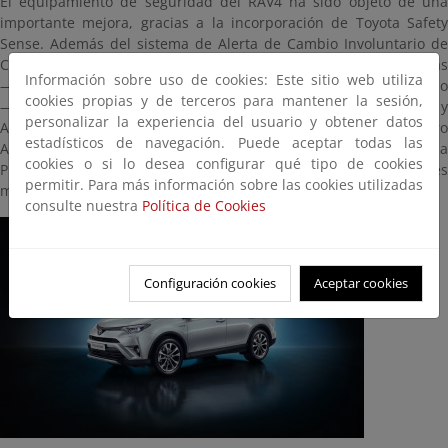
El equipamiento de seguridad del RAV4 ha sido objeto de una
importante mejora, gracias a la incorporación de Toyota Safety
Sense. Además del sistema de Alerta de Cambio Involuntario de
Carril —‘Lane Departure Alert’ (LDA)—, Luces Largas Automáticas
Información sobre uso de cookies: Este sitio web utiliza
—‘Auto High Beam’ (AHB)— y Asistencia de Señales de Tráfico
cookies propias y de terceros para mantener la sesión,
—‘Road Sign Assist’ (RSA)—, que se lanzarán en los nuevos Auris y
personalizar la experiencia del usuario y obtener datos
Avensis, el nuevo RAV4 contará también con Control de Crucero
estadísticos de navegación. Puede aceptar todas las
Adaptativo —‘Adaptive Cruise Control’ (ACC)— y Sistema
cookies o si lo desea configurar qué tipo de cookies
Precolisión —‘Pre-Collision System’ (PCS)— con dos importantes
permitir. Para más información sobre las cookies utilizadas
mejoras.
consulte nuestra
Política de Cookies
Configuración cookies
Aceptar cookies