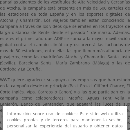
pantallas gigantes de los vestíbulos de Alta Velocidad y Cercanías
de Atocha, la campaña está presente en más de 500 carteles de
las estaciones de toda España y en los soportes digitales de
Atocha y Chamartín. Los viajeros también están conociendo la
campaña a través de los vídeos que se emiten en los trayectos de
larga distancia de Renfe desde el pasado 1 de marzo. Además,
este es el primer año que ADIF se suma a la mayor movilización
global contra el cambio climático y oscurecerá las fachadas de
más de 30 estaciones, entre ellas las que tienen más afluencia de
pasajeros, como las madrileñas Atocha y Chamartín, Santa Justa
(Sevilla), Barcelona Sants, María Zambrano (Málaga) o las de
Córdoba y La Coruña.
WWF quiere agradecer su apoyo a las empresas que han estado
en la campaña desde un principio (Basi, Eroski, Clifford Chance, El
Corte Inglés, Vips, Correos o Canon) y a las que participan en la
campaña como colaboradoras: Mapfre, Aguas Font Vella y
Lanjarón, Banco de Santander, que apagará las luces de sus
edificios en los 10 principales países donde está presente,
Información sobre uso de cookies: Este sitio web utiliza
Tetrapak, La Caixa, que dejará a oscuras Cosmocaixa y
cookies propias y de terceros para mantener la sesión,
CaixaForum, Coca-Cola y Mahou-San Miguel, que apagarán sus
personalizar la experiencia del usuario y obtener datos
luminosos de publicidad. También reconoce a las compañías que