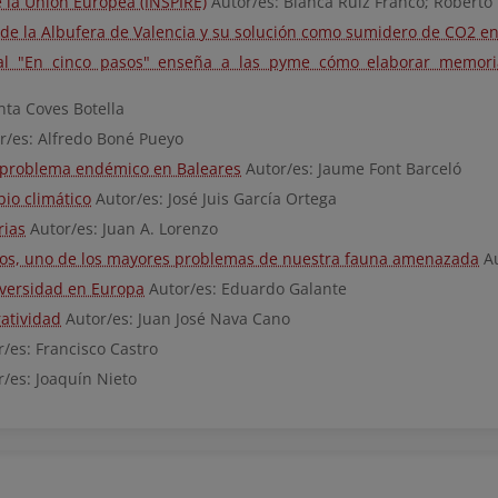
e la Unión Europea (INSPIRE)
Autor/es: Blanca Ruiz Franco; Roberto
 de la Albufera de Valencia y su solución como sumidero de CO2 en
al "En cinco pasos" enseña a las pyme cómo elaborar memoria
ta Coves Botella
r/es: Alfredo Boné Pueyo
n problema endémico en Baleares
Autor/es: Jaume Font Barceló
io climático
Autor/es: José Juis García Ortega
rias
Autor/es: Juan A. Lorenzo
os, uno de los mayores problemas de nuestra fauna amenazada
Au
iversidad en Europa
Autor/es: Eduardo Galante
atividad
Autor/es: Juan José Nava Cano
/es: Francisco Castro
/es: Joaquín Nieto