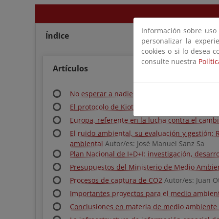
Información sobre uso d
Índice
personalizar la experi
cookies o si lo desea c
consulte nuestra
Políti
Artículos
No esperar a nadie
Autor/es: Joaquín Araújo
El protocolo de Kioto va más allá: COP 11 sob
Europa, referente en la lucha contra el cambi
El ruido ambiental, su evaluación y gestión: 
ambiental
Autor/es: José Manuel Sanz Sa
Plan Nacional de I+D+I: investigación, desarro
Presupuestos del Ministerio de Medio Ambiente
Procesos de captura de CO2
Autor/es: Juan O
Importantes proyectos para el medio ambient
Conclusiones en materia de medio ambiente d