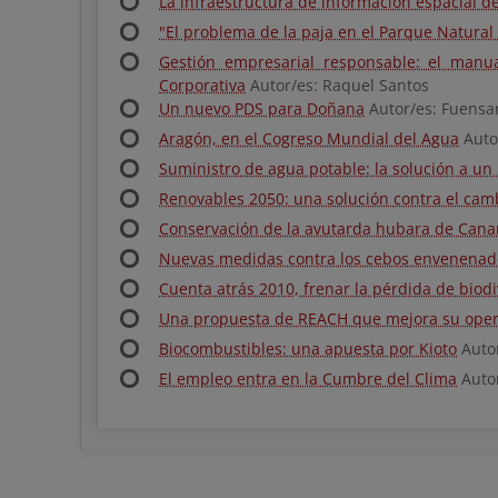
La infraestructura de información espacial d
"El problema de la paja en el Parque Natural
Gestión empresarial responsable: el manu
Corporativa
Autor/es: Raquel Santos
Un nuevo PDS para Doñana
Autor/es: Fuensan
Aragón, en el Cogreso Mundial del Agua
Auto
Suministro de agua potable: la solución a u
Renovables 2050: una solución contra el camb
Conservación de la avutarda hubara de Cana
Nuevas medidas contra los cebos envenenad
Cuenta atrás 2010, frenar la pérdida de biod
Una propuesta de REACH que mejora su oper
Biocombustibles: una apuesta por Kioto
Autor
El empleo entra en la Cumbre del Clima
Autor