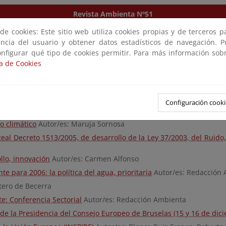
Revista Ambienta Nº51
e cookies: Este sitio web utiliza cookies propias y de terceros 
encia del usuario y obtener datos estadísticos de navegación. 
onfigurar qué tipo de cookies permitir. Para más información sobr
ca de Cookies
Configuración cooki
re cambio climático
Autor/es: Redacción Ambienta
o climático
Autor/es: Maruja Sornosa
Real Decreto 1513/2005, de desarrollo de la Ley 37/2003, del Ruido,
llo, innovación
Autor/es: Carmen Alfonso
 para 2006: la política del agua, prioritaria
Autor/es: Redacción
tero de Becerra
e: Conferencia Sectorial
Autor/es: Redacción Ambienta
e la Presidencia del Consejo Europeo de Bruselas (15 y 16 de dic