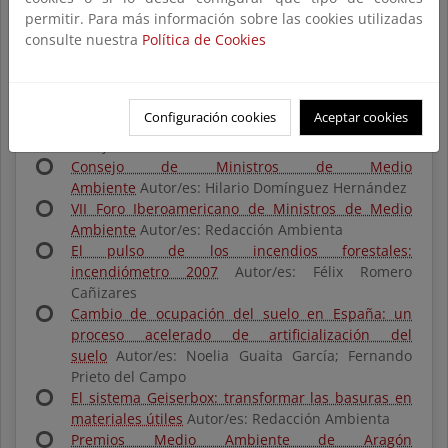
permitir. Para más información sobre las cookies utilizadas
renovables
Autor/es: Redacción Ambienta
consulte nuestra
Política de Cookies
La Red Internacional de Bosque Modelo: el caso
concreto de Urbión
Autor/es: Susana Domínguez
Lerena
Banco de Datos de la Biodiversidad: para una
Configuración cookies
Aceptar cookies
mejor gestión del medio natural
Autor/es: Roberto
Vallejo Bombín
Consejo de Ministros de Medio
Ambiente
Autor/es: Hilario Domínguez Hernández
VII Foro Iberoamericano de Ministros de Medio
Ambiente
Autor/es: Redacción Ambienta
El pulso de los incendios forestales:
incendiómetro 2007
Autor/es: Félix Romero
Cañizares
Cambio de ocupación del suelo en España: un
proceso acelerado de artificialización del
suelo
Autor/es: Noelia Guaita García; Fernando
Prieto del Campo
El sistema Geiserbox: transformar las basuras en
materiales útiles
Autor/es: Redacción Ambienta
Premios Medio Ambiente de Aragón