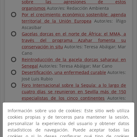
sobre las agresiones de estos
organismos
Autor/es: Redacción Ambienta
Por el crecimiento económico sostenible: agenda
territorial de la Unión Europea
Autor/es: Íñigo
Ascasibar
Gacelas dorcas en el norte de África: el MMA, a
través del programa Azahar fomenta su
conservación in situ
Autor/es: Teresa Abáigar; Mar
Cano
Reintroducción de la gacela dorcas saharaui en
Senegal
Autor/es: Teresa Abáigar; Mar Cano
Desertificación, una enfermedad curable
Autor/es:
José Luis Rubio
Foro Internacional sobre la Sequía: a lo largo de
cuatro días se reunieron en Sevilla más de 150
especialistas de los cinco continentes
Autor/es:
Redacción Ambienta
Información sobre uso de cookies: Este sitio web utiliza
Para reforzar la implantación de energías
cookies propias y de terceros para mantener la sesión,
renovables nace "España solar"
Autor/es: Carmen
personalizar la experiencia del usuario y obtener datos
Alfonso
estadísticos de navegación. Puede aceptar todas las
El Hierro será la primera isla del mundo que se
cookies o si lo desea configurar qué tipo de cookies
abastecerá al 100% con energías