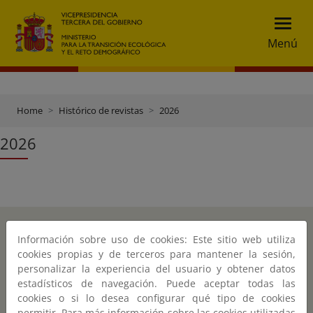
Menú
Home
Histórico de revistas
2026
2026
Inicio
Instagr
Twitte
Información sobre uso de cookies: Este sitio web utiliza
cookies propias y de terceros para mantener la sesión,
Accesibilidad
personalizar la experiencia del usuario y obtener datos
estadísticos de navegación. Puede aceptar todas las
Política de cookies
cookies o si lo desea configurar qué tipo de cookies
permitir. Para más información sobre las cookies utilizadas