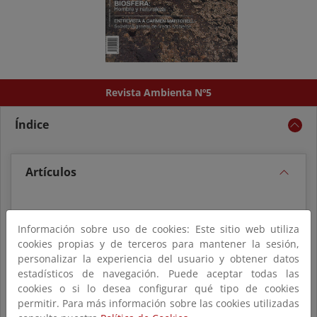
Revista Ambienta Nº5
Índice
Artículos
La cooperación ambiental
Información sobre uso de cookies: Este sitio web utiliza
iberoamericana
Autor/es: José Alberto Lozoya
cookies propias y de terceros para mantener la sesión,
Hombre y naturaleza: red mundial de reservas de
personalizar la experiencia del usuario y obtener datos
la biosfera
Autor/es: Carmen Alfonso
estadísticos de navegación. Puede aceptar todas las
Entrevista: Carmen Martorell, Secretaria General
cookies o si lo desea configurar qué tipo de cookies
de Medio Ambiente
Autor/es: Beatriz Cursach
permitir. Para más información sobre las cookies utilizadas
Villaronga