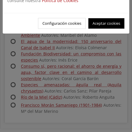
consulte nuestra
Política de Cookies
De visita, con todo el respeto: centros de visitantes
de los Parques Nacionales
Autor/es: Raquel
Santos
Construyendo el mañana, hoy: I Foro
Configuración cookies
Aceptar cookies
Iberoamericano de Ministros de Medio
Ambiente
Autor/es: Maribel del Álamo
El agua de la modernidad: 150 aniversario del
Canal de Isabel II
Autor/es: Eloísa Colmenar
Fundación Biodiversidad: un compromiso con las
especies
Autor/es: Inés Erice
Consumo sí, pero racional: el ahorro de energía y
agua, factor clave en el camino al desarrollo
sostenible
Autor/es: Coral García Barón
Especies amenazadas: águila real (Aquila
chrysaetos)
Autor/es: Carlos Sanz; Pilar Pareja
Río de la Miel (Cádiz)
Autor/es: Roberto Anguita
Francisco Morán Samaniego (1901-1984)
Autor/es:
Mª del Mar Merino