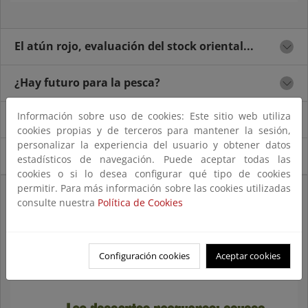
El atún rojo, evaluación del stock oriental...
¿Hay futuro para la pesca?
Información sobre uso de cookies: Este sitio web utiliza
De la gestión de los recursos pesqueros...
cookies propias y de terceros para mantener la sesión,
personalizar la experiencia del usuario y obtener datos
El cultivo de atún rojo
estadísticos de navegación. Puede aceptar todas las
cookies o si lo desea configurar qué tipo de cookies
permitir. Para más información sobre las cookies utilizadas
Los descartes pesqueros: causas y medidas de
consulte nuestra
Política de Cookies
reducción
Configuración cookies
Aceptar cookies