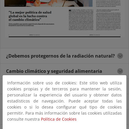
¿Debemos protegernos de la radiación natural?
Cambio climático y seguridad alimentaria
Información sobre uso de cookies: Este sitio web utiliza
Retos actuales en contaminación atmosférica
cookies propias y de terceros para mantener la sesión,
personalizar la experiencia del usuario y obtener datos
estadísticos de navegación. Puede aceptar todas las
Noticias
cookies o si lo desea configurar qué tipo de cookies
permitir. Para más información sobre las cookies utilizadas
Temperaturas extremas y riesgos para la salud
consulte nuestra
Política de Cookies