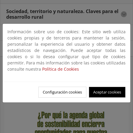
Sociedad, territorio y naturaleza. Claves para el
desarrollo rural
Información sobre uso de cookies: Este sitio web utiliza
Los retos de los sistemas campesinos
cookies propias y de terceros para mantener la sesión,
personalizar la experiencia del usuario y obtener datos
Percepción de problemas ambientales...
estadísticos de navegación. Puede aceptar todas las
cookies o si lo desea configurar qué tipo de cookies
permitir. Para más información sobre las cookies utilizadas
¿Por qué la agenda global de sostenibilidad
consulte nuestra
Política de Cookies
encierra...
Configuración cookies
Aceptar cookies